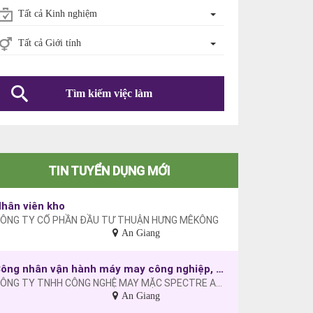
Tất cả Kinh nghiệm
Tất cả Giới tính
Tìm kiếm việc làm
TIN TUYỂN DỤNG MỚI
hân viên kho
ÔNG TY CỔ PHẦN ĐẦU TƯ THUẬN HƯNG MÊKÔNG
An Giang
Công nhân vận hành máy may công nghiệp, công nhân may
CÔNG TY TNHH CÔNG NGHỆ MAY MẶC SPECTRE AN GIANG VIỆT NAM
An Giang