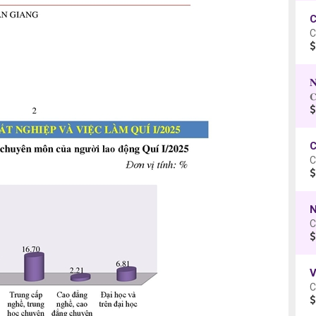
C
C
𝐂
N
C
V
C