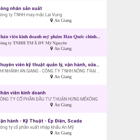
ông nhân sản xuất
ông ty TNHH may mặc Lai Vung
An Giang
𝐍𝐡𝐚̂𝐧 𝐯𝐢𝐞̂𝐧 𝐤𝐢𝐧𝐡 𝐝𝐨𝐚𝐧𝐡 𝐦𝐲̃ 𝐩𝐡𝐚̂̉𝐦 𝐇𝐚̀𝐧 𝐐𝐮𝐨̂́𝐜 𝐜𝐡𝐢́𝐧𝐡 𝐡𝐚̃𝐧𝐠
𝐨̂𝐧𝐠 𝐭𝐲 𝐓𝐍𝐇𝐇 𝐓𝐌 & 𝐃𝐕 𝐌𝐲̃ 𝐍𝐠𝐮𝐲𝐞̂𝐧
An Giang
Chuyên viên kỹ thuật quản lý, vận hành, sửa chữa máy móc
CHI NHÁNH AN GIANG - CÔNG TY TNHH NÔNG TRẠI XANH GOODFARM VIỆT NAM
An Giang
hân viên kinh doanh
ÔNG TY CỔ PHẦN ĐẦU TƯ THUẬN HƯNG MÊKÔNG
An Giang
ận hành - Kỹ Thuật - Ép Điện, Scada
ông ty cổ phần xuất nhập khẩu An Mỹ
An Giang