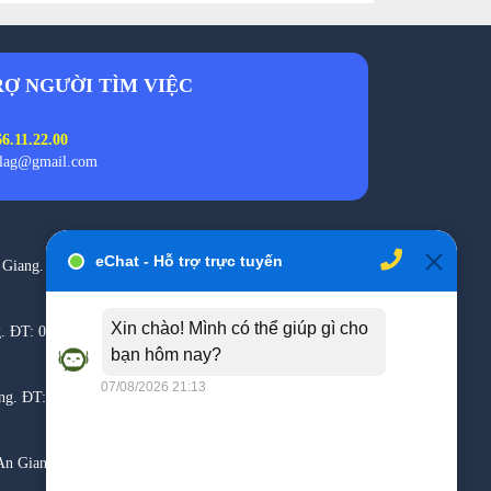
RỢ NGƯỜI TÌM VIỆC
6.11.22.00
vlag@gmail.com
 Giang. ĐT: 02963.550.926
. ĐT: 0989.113.992.
ang. ĐT:0939.997.097
An Giang