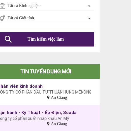
Tất cả Kinh nghiệm
Tất cả Giới tính
Tìm kiếm việc làm
TIN TUYỂN DỤNG MỚI
hân viên kinh doanh
ÔNG TY CỔ PHẦN ĐẦU TƯ THUẬN HƯNG MÊKÔNG
An Giang
ận hành - Kỹ Thuật - Ép Điện, Scada
ông ty cổ phần xuất nhập khẩu An Mỹ
An Giang