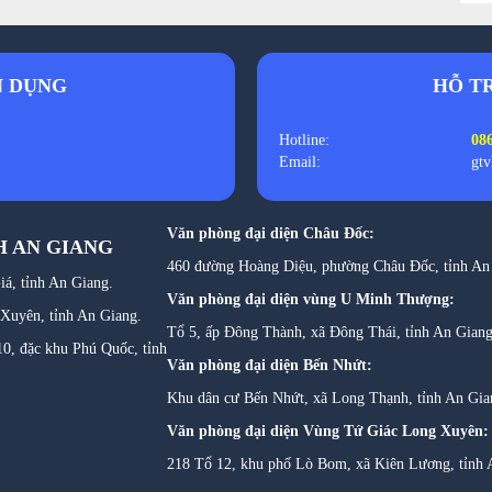
N DỤNG
HỖ T
Hotline:
086
Email:
gt
Văn phòng đại diện Châu Đốc:
H AN GIANG
460 đường Hoàng Diệu, phường Châu Đốc, tỉnh An
á, tỉnh An Giang.
Văn phòng đại diện vùng U Minh Thượng:
 Xuyên
,
tỉnh An Giang.
Tổ 5, ấp Đông Thành, xã Đông Thái, tỉnh An Giang
0, đặc khu Phú Quốc, tỉnh
Văn phòng đại diện Bến Nhứt:
Khu dân cư Bến Nhứt, xã Long Thạnh, tỉnh An Gi
Văn phòng đại diện Vùng Tứ Giác Long Xuyên:
218 Tổ 12, khu phố Lò Bom, xã Kiên Lương, tỉnh 