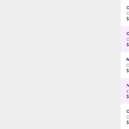
C
C
N
C
𝐂