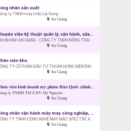
ông nhân sản xuất
ông ty TNHH may mặc Lai Vung
An Giang
Chuyên viên kỹ thuật quản lý, vận hành, sửa chữa máy móc
CHI NHÁNH AN GIANG - CÔNG TY TNHH NÔNG TRẠI XANH GOODFARM VIỆT NAM
An Giang
hân viên kho
ÔNG TY CỔ PHẦN ĐẦU TƯ THUẬN HƯNG MÊKÔNG
An Giang
𝐍𝐡𝐚̂𝐧 𝐯𝐢𝐞̂𝐧 𝐤𝐢𝐧𝐡 𝐝𝐨𝐚𝐧𝐡 𝐦𝐲̃ 𝐩𝐡𝐚̂̉𝐦 𝐇𝐚̀𝐧 𝐐𝐮𝐨̂́𝐜 𝐜𝐡𝐢́𝐧𝐡 𝐡𝐚̃𝐧𝐠
𝐨̂𝐧𝐠 𝐭𝐲 𝐓𝐍𝐇𝐇 𝐓𝐌 & 𝐃𝐕 𝐌𝐲̃ 𝐍𝐠𝐮𝐲𝐞̂𝐧
An Giang
Công nhân vận hành máy may công nghiệp, công nhân may
CÔNG TY TNHH CÔNG NGHỆ MAY MẶC SPECTRE AN GIANG VIỆT NAM
An Giang