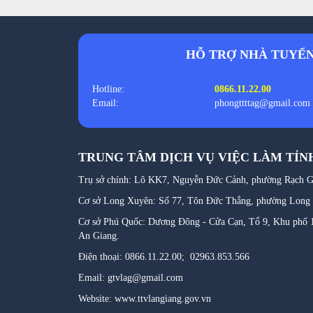
HỖ TRỢ NHÀ TUYỂ
Hotline:
0866.11.22.00
Email:
phongttttag@gmail.com
TRUNG TÂM DỊCH VỤ VIỆC LÀM TỈN
Trụ sở chính: Lô KK7, Nguyễn Đức Cảnh, phường Rạch Gi
Cơ sở Long Xuyên: Số 77, Tôn Đức Thắng, phường Long
Cơ sở Phú Quốc: Dương Đông - Cửa Cạn, Tổ 9, Khu phố 1
An Giang.
Điện thoại: 0866.11.22.00; 02963.853.566
Email: gtvlag@gmail.com
Website: www.ttvlangiang.gov.vn