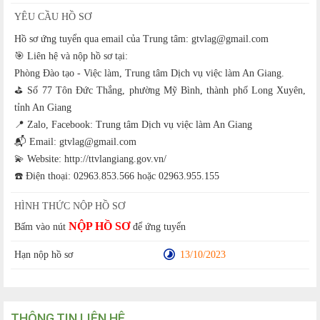
YÊU CẦU HỒ SƠ
Hồ sơ ứng tuyển qua email của Trung tâm: gtvlag@gmail.com
🎯 Liên hệ và nộp hồ sơ tại:
Phòng Đào tạo - Việc làm, Trung tâm Dịch vụ việc làm An Giang.
⛳️ Số 77 Tôn Đức Thắng, phường Mỹ Bình, thành phố Long Xuyên,
tỉnh An Giang
📍 Zalo, Facebook: Trung tâm Dịch vụ việc làm An Giang
📬 Email: gtvlag@gmail.com
💫 Website: http://ttvlangiang.gov.vn/
☎️ Điện thoại: 02963.853.566 hoặc 02963.955.155
HÌNH THỨC NỘP HỒ SƠ
NỘP HỒ SƠ
Bấm vào nút
để ứng tuyển
Hạn nộp hồ sơ
13/10/2023
THÔNG TIN LIÊN HỆ