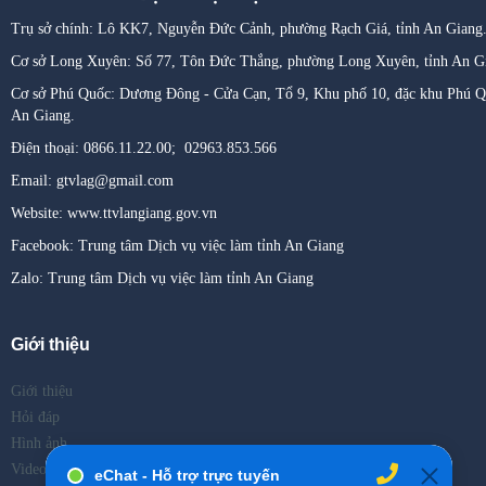
Trụ sở chính: Lô KK7, Nguyễn Đức Cảnh, phường Rạch Giá, tỉnh An Giang
Cơ sở Long Xuyên: Số 77, Tôn Đức Thắng, phường Long Xuyên
,
tỉnh An G
Cơ sở Phú Quốc: Dương Đông - Cửa Cạn, Tổ 9, Khu phố 10, đặc khu Phú Qu
An Giang.
Điện thoại: 0866.11.22.00; 02963.853.566
Email: gtvlag@gmail.com
Website: www.ttvlangiang.gov.vn
Facebook: Trung tâm Dịch vụ việc làm tỉnh An Giang
Zalo: Trung tâm Dịch vụ việc làm tỉnh An Giang
Giới thiệu
Giới thiệu
Hỏi đáp
Hình ảnh
Video