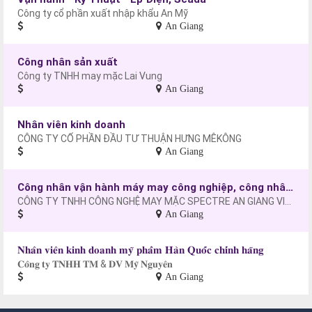
Công ty cổ phần xuất nhập khẩu An Mỹ
An Giang
Công nhân sản xuất
Công ty TNHH may mặc Lai Vung
An Giang
Nhân viên kinh doanh
CÔNG TY CỔ PHẦN ĐẦU TƯ THUẬN HƯNG MÊKÔNG
An Giang
Công nhân vận hành máy may công nghiệp, công nhân may
CÔNG TY TNHH CÔNG NGHỆ MAY MẶC SPECTRE AN GIANG VIỆT NAM
An Giang
𝐍𝐡𝐚̂𝐧 𝐯𝐢𝐞̂𝐧 𝐤𝐢𝐧𝐡 𝐝𝐨𝐚𝐧𝐡 𝐦𝐲̃ 𝐩𝐡𝐚̂̉𝐦 𝐇𝐚̀𝐧 𝐐𝐮𝐨̂́𝐜 𝐜𝐡𝐢́𝐧𝐡 𝐡𝐚̃𝐧𝐠
𝐂𝐨̂𝐧𝐠 𝐭𝐲 𝐓𝐍𝐇𝐇 𝐓𝐌 & 𝐃𝐕 𝐌𝐲̃ 𝐍𝐠𝐮𝐲𝐞̂𝐧
An Giang