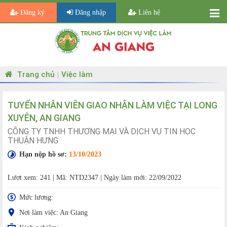
Đăng ký
Đăng nhập
Liên hệ
Trang chủ
Việc làm
|
TUYỂN NHÂN VIÊN GIAO NHẬN LÀM VIỆC TẠI LONG
XUYÊN, AN GIANG
CÔNG TY TNHH THƯƠNG MẠI VÀ DỊCH VỤ TIN HỌC
THUẬN HƯNG
Hạn nộp hồ sơ:
13/10/2023
Lượt xem: 241
|
Mã: NTD2347
|
Ngày làm mới: 22/09/2022
Mức lương:
Nơi làm việc: An Giang