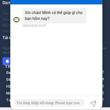
Dịch vụ
Việc làm
Sàn việc làm
Bảo hiểm thất nghiệp
Văn bản
Tải ứng dụng
Ứng dụng tìm việc và tuyển dụng trên di động đầu tiên tại Việt Nam. Với việc chuyên sâu
vào mảng tuyển dụng và tìm kiếm việc làm của 3 lĩnh vực: ...
THỐNG KÊ
Đang truy cập:
377
Đã truy cập:
32.541.359
Hồ sơ tìm việc:
1.781
Nhà tuyển dụng:
1.005
Tin tuyển dụng:
1.917