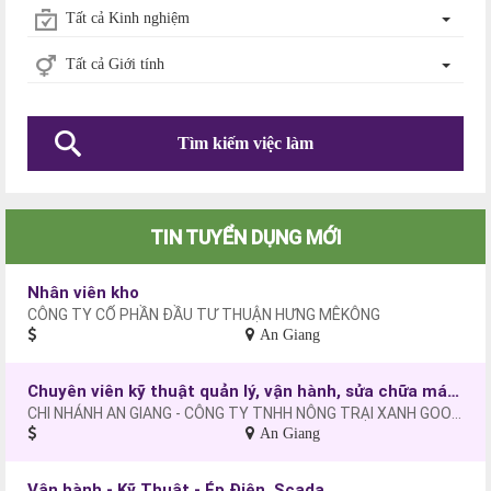
Tất cả Kinh nghiệm
Tất cả Giới tính
Tìm kiếm việc làm
TIN TUYỂN DỤNG MỚI
Nhân viên kho
CÔNG TY CỔ PHẦN ĐẦU TƯ THUẬN HƯNG MÊKÔNG
An Giang
Chuyên viên kỹ thuật quản lý, vận hành, sửa chữa máy móc
CHI NHÁNH AN GIANG - CÔNG TY TNHH NÔNG TRẠI XANH GOODFARM VIỆT NAM
An Giang
Vận hành - Kỹ Thuật - Ép Điện, Scada