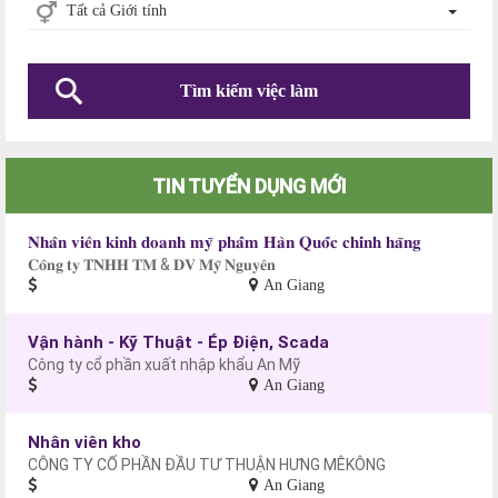
Tất cả Giới tính
Tìm kiếm việc làm
TIN TUYỂN DỤNG MỚI
𝐍𝐡𝐚̂𝐧 𝐯𝐢𝐞̂𝐧 𝐤𝐢𝐧𝐡 𝐝𝐨𝐚𝐧𝐡 𝐦𝐲̃ 𝐩𝐡𝐚̂̉𝐦 𝐇𝐚̀𝐧 𝐐𝐮𝐨̂́𝐜 𝐜𝐡𝐢́𝐧𝐡 𝐡𝐚̃𝐧𝐠
𝐂𝐨̂𝐧𝐠 𝐭𝐲 𝐓𝐍𝐇𝐇 𝐓𝐌 & 𝐃𝐕 𝐌𝐲̃ 𝐍𝐠𝐮𝐲𝐞̂𝐧
An Giang
Vận hành - Kỹ Thuật - Ép Điện, Scada
Công ty cổ phần xuất nhập khẩu An Mỹ
An Giang
Nhân viên kho
CÔNG TY CỔ PHẦN ĐẦU TƯ THUẬN HƯNG MÊKÔNG
An Giang