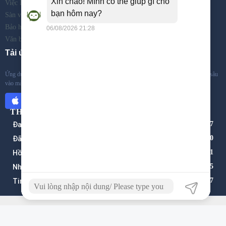
Việc làm
Sàn việc làm
Bảo hiểm thất nghiệp
Văn bản
Tải ứng dụng
Ứng dụng tìm việc và tuyển dụng trên di động đầu tiên tại Việt Nam. Với việc chuyên sâu
vào mảng tuyển dụng và tìm kiếm việc làm của 3 lĩnh vực: ...
THỐNG KÊ
Đang truy cập:
167
Đã truy cập:
32.516.720
Hồ sơ tìm việc:
1.781
Nhà tuyển dụng:
1.005
Tin tuyển dụng:
1.917
Copyright © 2026. TTVLAnGiang all right reserved
Thỏa thuận sử dụng
Quy định bảo mật
CỔNG THÔNG TIN VIỆC LÀM