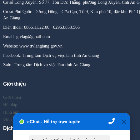
Cơ sở Long Xuyên: Số 77, Tôn Đức Thắng, phường Long Xuyên
,
tỉnh An G
Cơ sở Phú Quốc: Dương Đông - Cửa Cạn, Tổ 9, Khu phố 10, đặc khu Phú Qu
An Giang.
Điện thoại: 0866.11.22.00; 02963.853.566
Email: gtvlag@gmail.com
Website: www.ttvlangiang.gov.vn
Facebook: Trung tâm Dịch vụ việc làm tỉnh An Giang
Zalo: Trung tâm Dịch vụ việc làm tỉnh An Giang
Giới thiệu
Giới thiệu
Hỏi đáp
Hình ảnh
Video
Dịch vụ